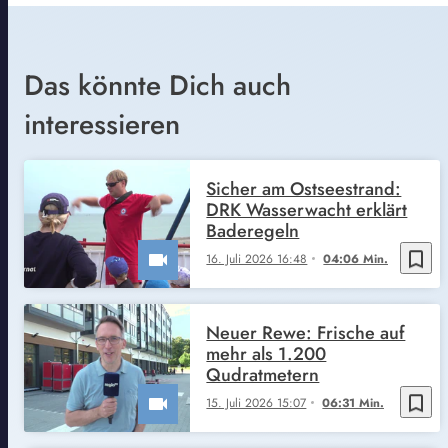
Das könnte Dich auch
interessieren
Sicher am Ostseestrand:
DRK Wasserwacht erklärt
Baderegeln
bookmark_border
16. Juli 2026 16:48
04:06 Min.
Neuer Rewe: Frische auf
mehr als 1.200
Qudratmetern
bookmark_border
15. Juli 2026 15:07
06:31 Min.