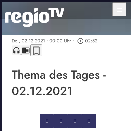
menu
Do., 02.12.2021
• 00:00 Uhr
•
play_circle_outline
02:52
bookmark_border
headphones
chrome_reader_mode
Thema des Tages -
02.12.2021