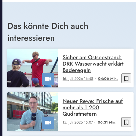
Das könnte Dich auch
interessieren
Sicher am Ostseestrand:
DRK Wasserwacht erklärt
Baderegeln
bookmark_border
16. Juli 2026 16:48
04:06 Min.
Neuer Rewe: Frische auf
mehr als 1.200
Qudratmetern
bookmark_border
15. Juli 2026 15:07
06:31 Min.