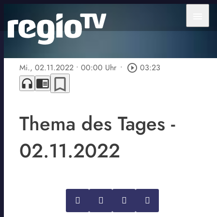
menu
Mi., 02.11.2022
• 00:00 Uhr
•
play_circle_outline
03:23
bookmark_border
headphones
chrome_reader_mode
Thema des Tages -
02.11.2022