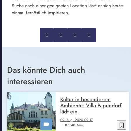
Suche nach einer geeigneten Location lässt er sich heute
einmal fernöstlich inspirieren.
Das könnte Dich auch
interessieren
Kultur in besonderem
Ambiente: Villa Papendorf
lädt ein
09. Aug. 2026 09:17
bookmark_border
05:40 Min.