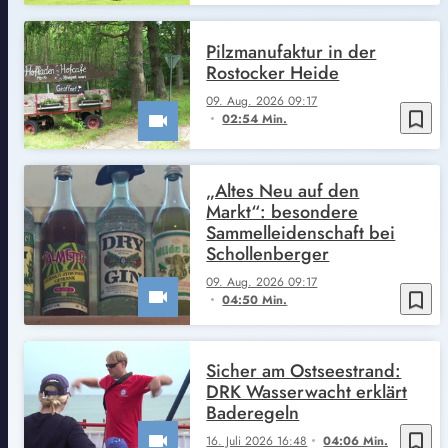
Pilzmanufaktur in der
Rostocker Heide
09. Aug. 2026 09:17
bookmark_border
02:54 Min.
„Altes Neu auf den
Markt“: besondere
Sammelleidenschaft bei
Schollenberger
09. Aug. 2026 09:17
bookmark_border
04:50 Min.
Sicher am Ostseestrand:
DRK Wasserwacht erklärt
Baderegeln
bookmark_border
16. Juli 2026 16:48
04:06 Min.