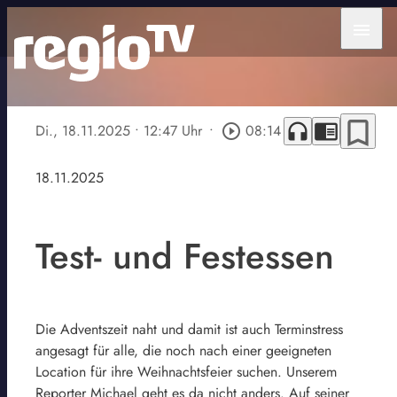
menu
bookmark_border
headphones
chrome_reader_mode
Di., 18.11.2025
• 12:47 Uhr
•
play_circle_outline
08:14
18.11.2025
Test- und Festessen
Die Adventszeit naht und damit ist auch Terminstress
angesagt für alle, die noch nach einer geeigneten
Location für ihre Weihnachtsfeier suchen. Unserem
Reporter Michael geht es da nicht anders. Auf seiner