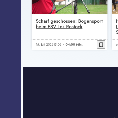
Scharf geschossen: Bogensport
beim ESV Lok Rostock
bookmark_border
15. Juli 2026
15:06
04:00 Min.
6