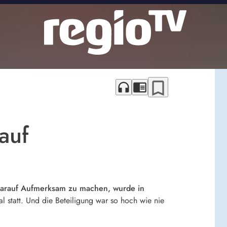
bookmark_border
headphones
chrome_reader_mode
auf
 darauf Aufmerksam zu machen, wurde in
tatt. Und die Beteiligung war so hoch wie nie