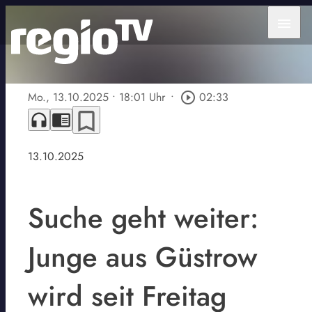
menu
Mo., 13.10.2025
• 18:01 Uhr
•
play_circle_outline
02:33
bookmark_border
headphones
chrome_reader_mode
13.10.2025
Suche geht weiter:
Junge aus Güstrow
wird seit Freitag