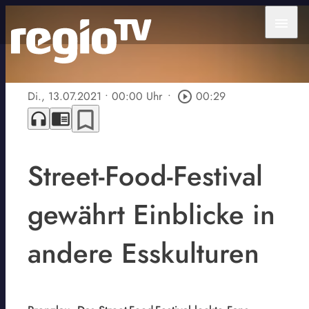
menu
Di., 13.07.2021
• 00:00 Uhr
•
play_circle_outline
00:29
bookmark_border
headphones
chrome_reader_mode
Street-Food-Festival
gewährt Einblicke in
andere Esskulturen