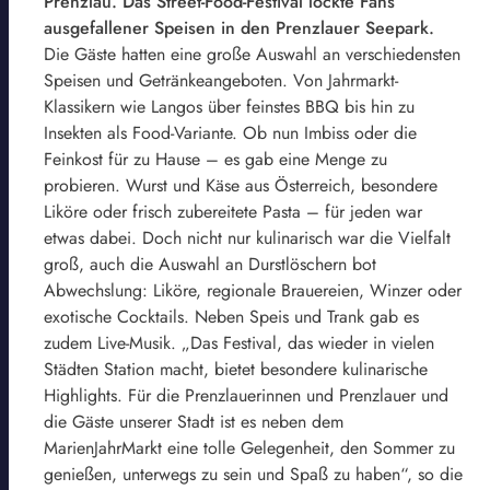
Prenzlau. Das Street-Food-Festival lockte Fans
ausgefallener Speisen in den Prenzlauer Seepark.
Die Gäste hatten eine große Auswahl an verschiedensten
Speisen und Getränkeangeboten. Von Jahrmarkt-
Klassikern wie Langos über feinstes BBQ bis hin zu
Insekten als Food-Variante. Ob nun Imbiss oder die
Feinkost für zu Hause – es gab eine Menge zu
probieren. Wurst und Käse aus Österreich, besondere
Liköre oder frisch zubereitete Pasta – für jeden war
etwas dabei. Doch nicht nur kulinarisch war die Vielfalt
groß, auch die Auswahl an Durstlöschern bot
Abwechslung: Liköre, regionale Brauereien, Winzer oder
exotische Cocktails. Neben Speis und Trank gab es
zudem Live-Musik. „Das Festival, das wieder in vielen
Städten Station macht, bietet besondere kulinarische
Highlights. Für die Prenzlauerinnen und Prenzlauer und
die Gäste unserer Stadt ist es neben dem
MarienJahrMarkt eine tolle Gelegenheit, den Sommer zu
genießen, unterwegs zu sein und Spaß zu haben“, so die