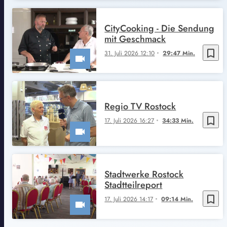
CityCooking - Die Sendung
mit Geschmack
bookmark_border
31. Juli 2026 12:10
29:47 Min.
Regio TV Rostock
bookmark_border
17. Juli 2026 16:27
34:33 Min.
Stadtwerke Rostock
Stadtteilreport
bookmark_border
17. Juli 2026 14:17
09:14 Min.