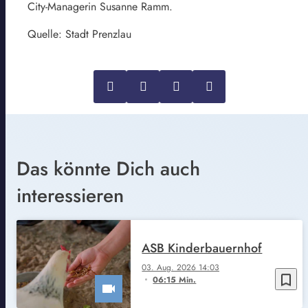
City-Managerin Susanne Ramm.
Quelle: Stadt Prenzlau
Das könnte Dich auch
interessieren
ASB Kinderbauernhof
03. Aug. 2026 14:03
bookmark_border
06:15 Min.