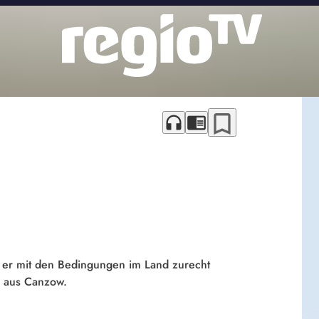
bookmark_border
headphones
chrome_reader_mode
e er mit den Bedingungen im Land zurecht
r aus Canzow.