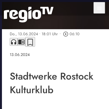
menu
Do., 13.06.2024
• 18:01 Uhr
•
play_circle_outline
06:10
bookmark_border
headphones
chrome_reader_mode
13.06.2024
Stadtwerke Rostock
Kulturklub