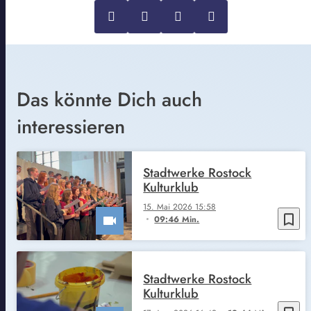
Das könnte Dich auch
interessieren
Stadtwerke Rostock
Kulturklub
15. Mai 2026 15:58
bookmark_border
09:46 Min.
Stadtwerke Rostock
Kulturklub