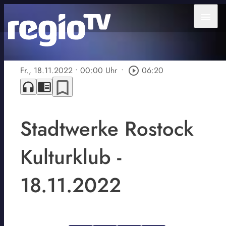
menu
Fr., 18.11.2022
• 00:00 Uhr
•
play_circle_outline
06:20
bookmark_border
headphones
chrome_reader_mode
Stadtwerke Rostock
Kulturklub -
18.11.2022