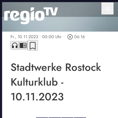
menu
Fr., 10.11.2023
• 00:00 Uhr
•
play_circle_outline
06:16
bookmark_border
headphones
chrome_reader_mode
Stadtwerke Rostock
Kulturklub -
10.11.2023