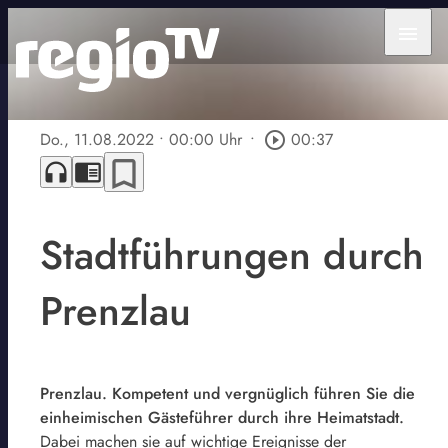
menu
Do., 11.08.2022
• 00:00 Uhr
•
play_circle_outline
00:37
bookmark_border
headphones
chrome_reader_mode
Stadtführungen durch
Prenzlau
Prenzlau. Kompetent und vergnüglich führen Sie die
einheimischen Gästeführer durch ihre Heimatstadt.
Dabei machen sie auf wichtige Ereignisse der