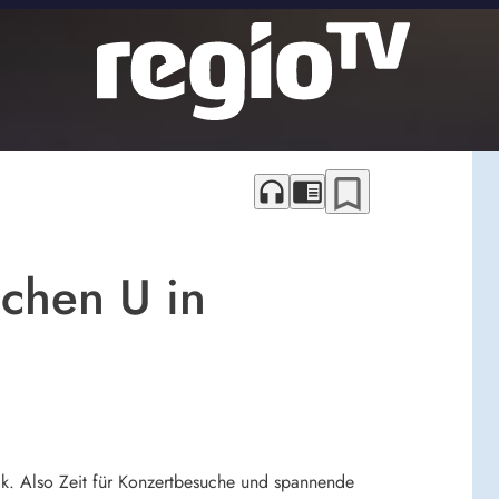
bookmark_border
headphones
chrome_reader_mode
schen U in
sik. Also Zeit für Konzertbesuche und spannende