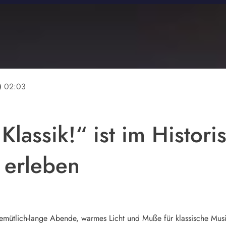
line
02:03
Klassik!“ ist im Histori
 erleben
r gemütlich-lange Abende, warmes Licht und Muße für klassische Mu