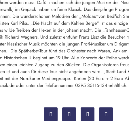
efahren werden muss. Dafür machen sich die jungen Musiker der Ne
walk, im Gepäck haben sie feine Klassik. Das diesjährige Program
können: Die wunderschönen Melodien der „Moldau“von Bedřich Smet
isten Karl Pilss. „Die Nacht auf dem Kahlen Berge“ ist das einzi
s wilde Treiben der Hexen in der Johannisnacht. Die „Tannhäuser-Ou
k Richard Wagners. Und zuletzt entführt Franz Liszt die Besucher 
nster klassischer Musik möchten die jungen Profi-Musiker um Dirige
nen. Die Spätherbst-Tour führt das Orchester nach Waren, Anklam
im Historischen U beginnt um 19 Uhr. Alle Konzerte der Reihe werd
ssen einen leichten Zugang zu den Stücken. Die Organisatoren freu
ben ist und auch für diese Tour nicht angehoben wird. „Stadt.Land.K
t mit der Nordkurier Mediengruppe. Karten (23 Euro + 2 Euro Abe
lassik.de oder unter der Telefonnummer 0395 35116-134 erhältlich.