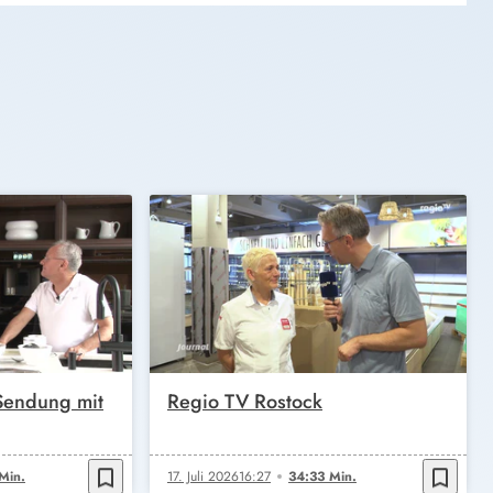
 Sendung mit
Regio TV Rostock
bookmark_border
bookmark_border
Min.
17. Juli 2026
16:27
34:33 Min.