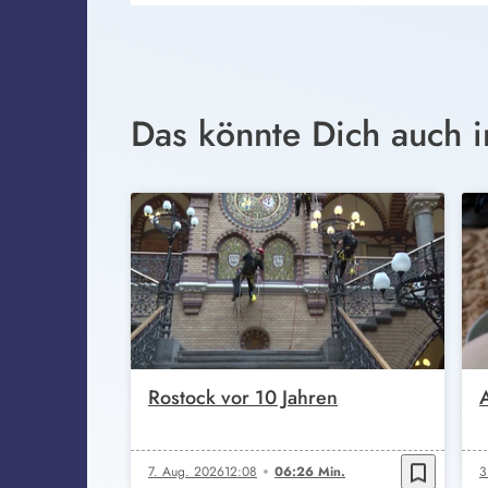
Das könnte Dich auch i
Rostock vor 10 Jahren
bookmark_border
7. Aug. 2026
12:08
06:26 Min.
3