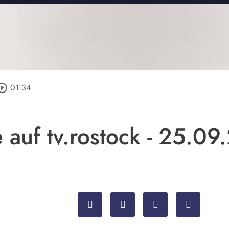
ircle_outline
01:34
 auf tv.rostock - 25.0