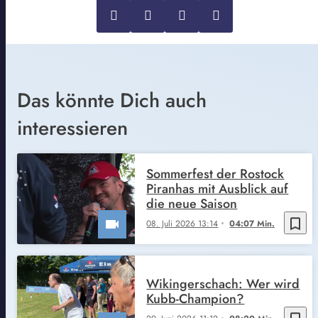
Das könnte Dich auch
interessieren
Sommerfest der Rostock
Piranhas mit Ausblick auf
die neue Saison
bookmark_border
08. Juli 2026 13:14
04:07 Min.
Wikingerschach: Wer wird
Kubb-Champion?