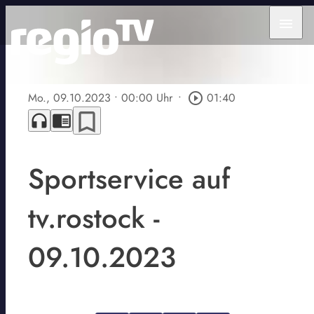
menu
Mo., 09.10.2023
• 00:00 Uhr
•
play_circle_outline
01:40
bookmark_border
headphones
chrome_reader_mode
Sportservice auf
tv.rostock -
09.10.2023