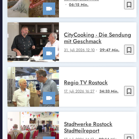
bookmark_border
06:15 Min.
CityCooking - Die Sendung
mit Geschmack
bookmark_border
31. Juli 2026 12:10
29:47 Min.
Regio TV Rostock
bookmark_border
17. Juli 2026 16:27
34:33 Min.
Stadtwerke Rostock
Stadtteilreport