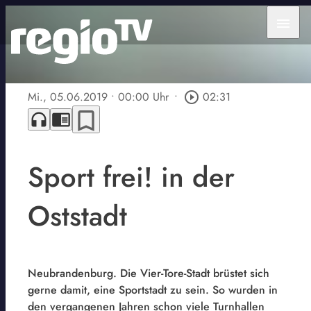
menu
Mi., 05.06.2019
• 00:00 Uhr
•
play_circle_outline
02:31
bookmark_border
headphones
chrome_reader_mode
Sport frei! in der
Oststadt
Neubrandenburg. Die Vier-Tore-Stadt brüstet sich
gerne damit, eine Sportstadt zu sein. So wurden in
den vergangenen Jahren schon viele Turnhallen