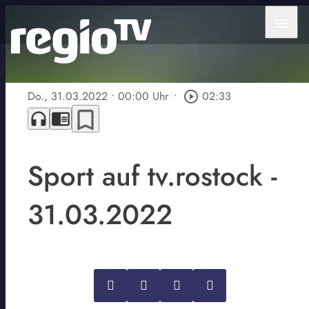
menu
Do., 31.03.2022
• 00:00 Uhr
•
play_circle_outline
02:33
bookmark_border
headphones
chrome_reader_mode
Sport auf tv.rostock -
31.03.2022