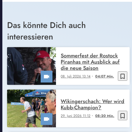
Das könnte Dich auch
interessieren
Sommerfest der Rostock
Piranhas mit Ausblick auf
die neue Saison
bookmark_border
08. Juli 2026 13:14
04:07 Min.
Wikingerschach: Wer wird
Kubb-Champion?
bookmark_border
29. Juni 2026 11:12
08:20 Min.