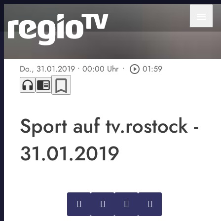
menu
Do., 31.01.2019
• 00:00 Uhr
•
play_circle_outline
01:59
bookmark_border
headphones
chrome_reader_mode
Sport auf tv.rostock -
31.01.2019