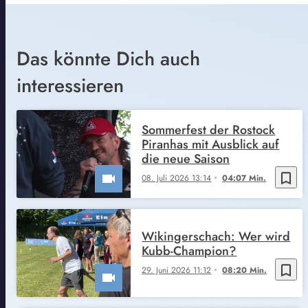
Das könnte Dich auch
interessieren
Sommerfest der Rostock
Piranhas mit Ausblick auf
die neue Saison
bookmark_border
08. Juli 2026 13:14
04:07 Min.
Wikingerschach: Wer wird
Kubb-Champion?
bookmark_border
29. Juni 2026 11:12
08:20 Min.