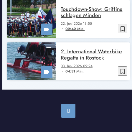
Touchdown-Show: Griffins
schlagen Minden
22. Juni 2026 13:55
bookmark_border
02:42 Min.
2. International Waterbike
Regatta in Rostock
03. Juni 2026 09:24
bookmark_border
04:31 Min.