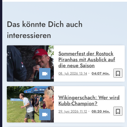
Das könnte Dich auch
interessieren
Sommerfest der Rostock
Piranhas mit Ausblick auf
die neue Saison
bookmark_border
08. Juli 2026 13:14
04:07 Min.
Wikingerschach: Wer wird
Kubb-Champion?
bookmark_border
29. Juni 2026 11:12
08:20 Min.