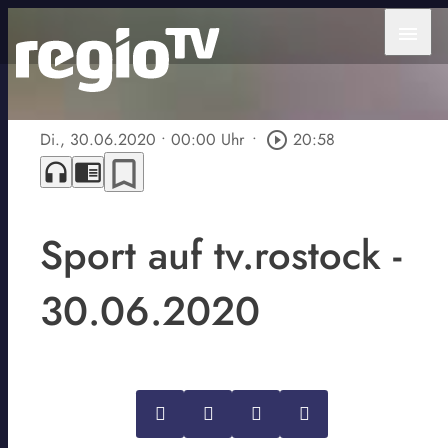
menu
Di., 30.06.2020
• 00:00 Uhr
•
play_circle_outline
20:58
bookmark_border
headphones
chrome_reader_mode
Sport auf tv.rostock -
30.06.2020