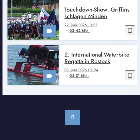
Touchdown-Show: Griffins
schlagen Minden
22. Juni 2026 13:55
bookmark_border
02:42 Min.
2. International Waterbike
Regatta in Rostock
03. Juni 2026 09:24
bookmark_border
04:31 Min.