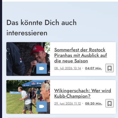
Das könnte Dich auch
interessieren
Sommerfest der Rostock
Piranhas mit Ausblick auf
die neue Saison
bookmark_border
08. Juli 2026 13:14
04:07 Min.
Wikingerschach: Wer wird
Kubb-Champion?
bookmark_border
29. Juni 2026 11:12
08:20 Min.