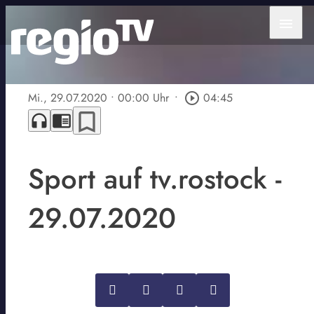
menu
Mi., 29.07.2020
• 00:00 Uhr
•
play_circle_outline
04:45
bookmark_border
headphones
chrome_reader_mode
Sport auf tv.rostock -
29.07.2020