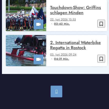
Touchdown-Show: Griffins
schlagen Minden
22. Juni 2026 13:55
bookmark_border
02:42 Min.
2. International Waterbike
Regatta in Rostock
03. Juni 2026 09:24
bookmark_border
04:31 Min.