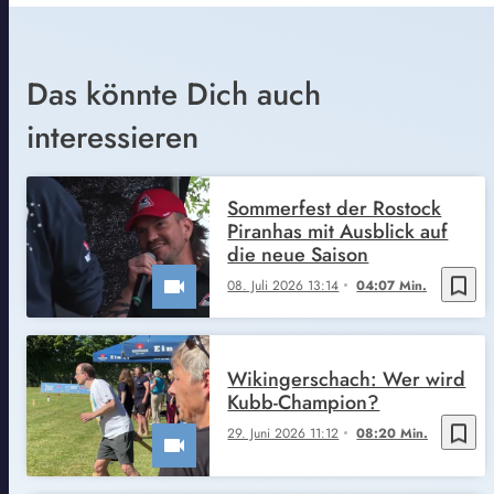
Das könnte Dich auch
interessieren
Sommerfest der Rostock
Piranhas mit Ausblick auf
die neue Saison
bookmark_border
08. Juli 2026 13:14
04:07 Min.
Wikingerschach: Wer wird
Kubb-Champion?
bookmark_border
29. Juni 2026 11:12
08:20 Min.