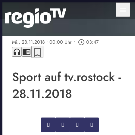
menu
Mi., 28.11.2018
• 00:00 Uhr
•
play_circle_outline
03:47
bookmark_border
headphones
chrome_reader_mode
Sport auf tv.rostock -
28.11.2018