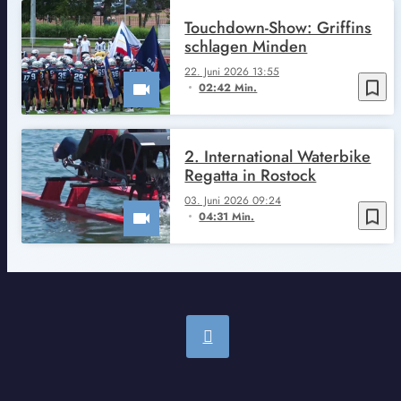
Touchdown-Show: Griffins
schlagen Minden
22. Juni 2026 13:55
bookmark_border
02:42 Min.
2. International Waterbike
Regatta in Rostock
03. Juni 2026 09:24
bookmark_border
04:31 Min.