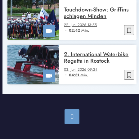
Touchdown-Show: Griffins
schlagen Minden
22. Juni 2026 13:55
bookmark_border
02:42 Min.
2. International Waterbike
Regatta in Rostock
03. Juni 2026 09:24
bookmark_border
04:31 Min.