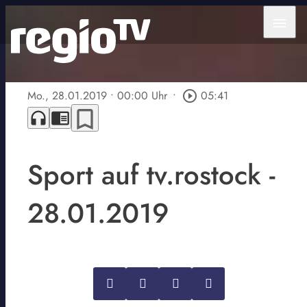
menu
Mo., 28.01.2019
• 00:00 Uhr
•
play_circle_outline
05:41
bookmark_border
headphones
chrome_reader_mode
Sport auf tv.rostock -
28.01.2019