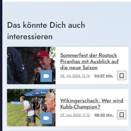
Das könnte Dich auch
interessieren
Sommerfest der Rostock
Piranhas mit Ausblick auf
die neue Saison
bookmark_border
08. Juli 2026 13:14
04:07 Min.
Wikingerschach: Wer wird
Kubb-Champion?
bookmark_border
29. Juni 2026 11:12
08:20 Min.