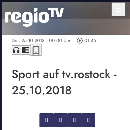
menu
Do., 25.10.2018
• 00:00 Uhr
•
play_circle_outline
01:46
bookmark_border
headphones
chrome_reader_mode
Sport auf tv.rostock -
25.10.2018