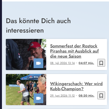
Das könnte Dich auch
interessieren
Sommerfest der Rostock
Piranhas mit Ausblick auf
die neue Saison
bookmark_border
08. Juli 2026 13:14
04:07 Min.
Wikingerschach: Wer wird
Kubb-Champion?
bookmark_border
29. Juni 2026 11:12
08:20 Min.