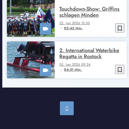
Touchdown-Show: Griffins
schlagen Minden
22. Juni 2026 13:55
bookmark_border
02:42 Min.
2. International Waterbike
Regatta in Rostock
03. Juni 2026 09:24
bookmark_border
04:31 Min.