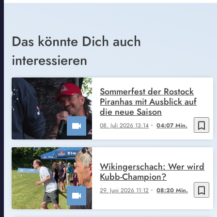
Das könnte Dich auch
interessieren
Sommerfest der Rostock
Piranhas mit Ausblick auf
die neue Saison
bookmark_border
08. Juli 2026 13:14
04:07 Min.
Wikingerschach: Wer wird
Kubb-Champion?
bookmark_border
29. Juni 2026 11:12
08:20 Min.