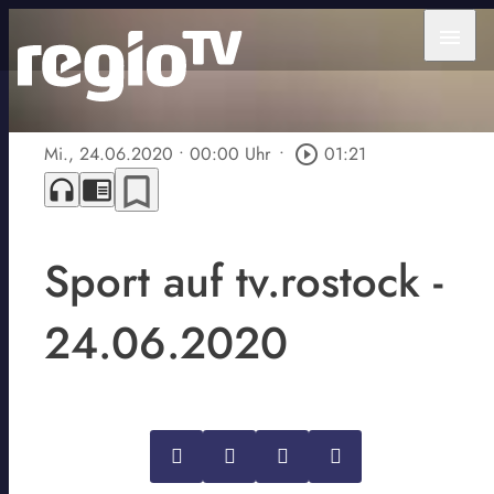
menu
Mi., 24.06.2020
• 00:00 Uhr
•
play_circle_outline
01:21
bookmark_border
headphones
chrome_reader_mode
Sport auf tv.rostock -
24.06.2020