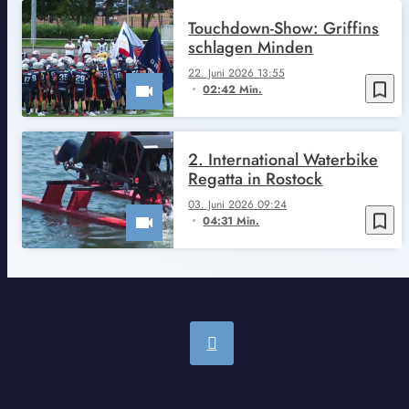
Touchdown-Show: Griffins
schlagen Minden
22. Juni 2026 13:55
bookmark_border
02:42 Min.
2. International Waterbike
Regatta in Rostock
03. Juni 2026 09:24
bookmark_border
04:31 Min.