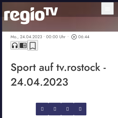
menu
Mo., 24.04.2023
• 00:00 Uhr
•
play_circle_outline
06:44
bookmark_border
headphones
chrome_reader_mode
Sport auf tv.rostock -
24.04.2023