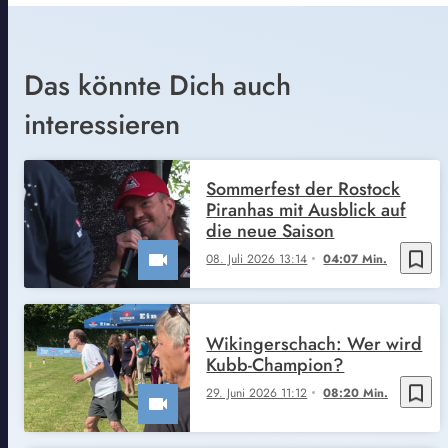
Das könnte Dich auch
interessieren
Sommerfest der Rostock
Piranhas mit Ausblick auf
die neue Saison
bookmark_border
08. Juli 2026 13:14
04:07 Min.
Wikingerschach: Wer wird
Kubb-Champion?
bookmark_border
29. Juni 2026 11:12
08:20 Min.