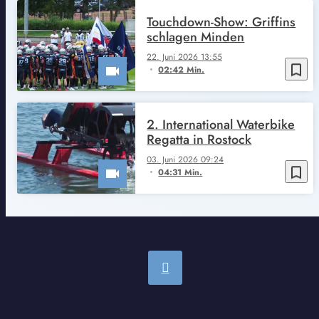
Touchdown-Show: Griffins
schlagen Minden
22. Juni 2026 13:55
bookmark_border
02:42 Min.
2. International Waterbike
Regatta in Rostock
03. Juni 2026 09:24
bookmark_border
04:31 Min.