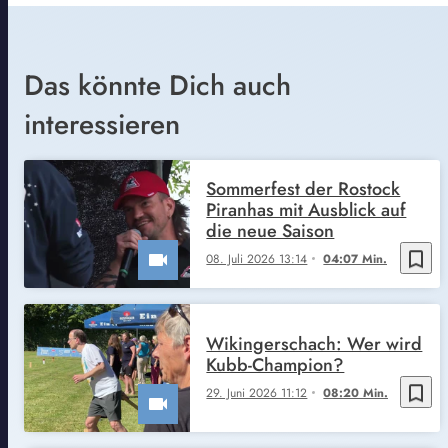
Das könnte Dich auch
interessieren
Sommerfest der Rostock
Piranhas mit Ausblick auf
die neue Saison
bookmark_border
08. Juli 2026 13:14
04:07 Min.
Wikingerschach: Wer wird
Kubb-Champion?
bookmark_border
29. Juni 2026 11:12
08:20 Min.