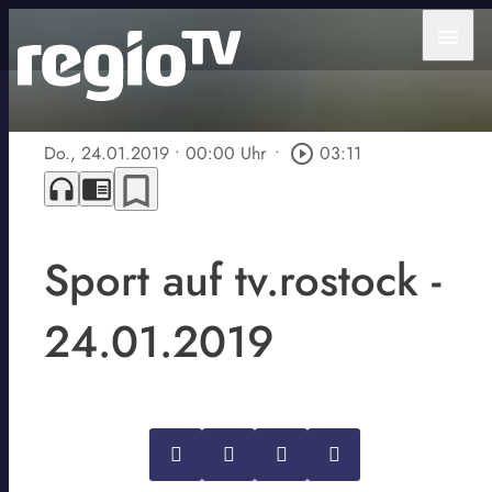
menu
Do., 24.01.2019
• 00:00 Uhr
•
play_circle_outline
03:11
bookmark_border
headphones
chrome_reader_mode
Sport auf tv.rostock -
24.01.2019