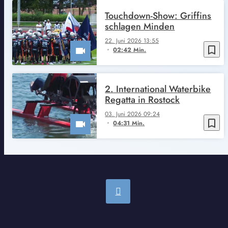
Touchdown-Show: Griffins
schlagen Minden
22. Juni 2026 13:55
bookmark_border
02:42 Min.
2. International Waterbike
Regatta in Rostock
03. Juni 2026 09:24
bookmark_border
04:31 Min.