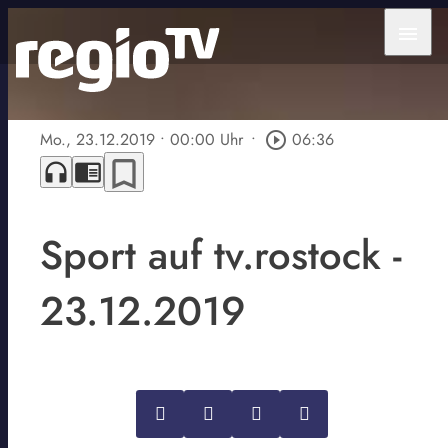
menu
Mo., 23.12.2019
• 00:00 Uhr
•
play_circle_outline
06:36
bookmark_border
headphones
chrome_reader_mode
Sport auf tv.rostock -
23.12.2019