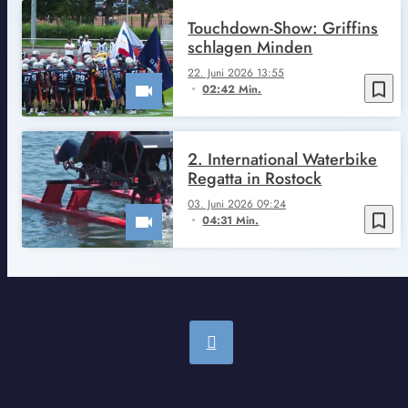
Touchdown-Show: Griffins
schlagen Minden
22. Juni 2026 13:55
bookmark_border
02:42 Min.
2. International Waterbike
Regatta in Rostock
03. Juni 2026 09:24
bookmark_border
04:31 Min.