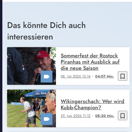
Das könnte Dich auch
interessieren
Sommerfest der Rostock
Piranhas mit Ausblick auf
die neue Saison
bookmark_border
08. Juli 2026 13:14
04:07 Min.
Wikingerschach: Wer wird
Kubb-Champion?
bookmark_border
29. Juni 2026 11:12
08:20 Min.