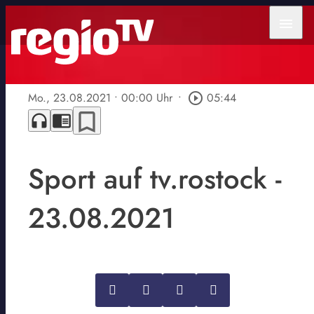
menu
Mo., 23.08.2021
• 00:00 Uhr
•
play_circle_outline
05:44
bookmark_border
headphones
chrome_reader_mode
Sport auf tv.rostock -
23.08.2021