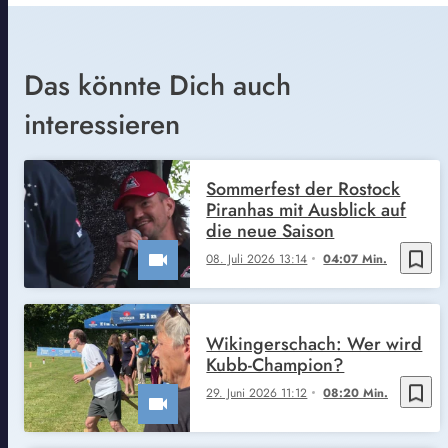
Das könnte Dich auch
interessieren
Sommerfest der Rostock
Piranhas mit Ausblick auf
die neue Saison
bookmark_border
08. Juli 2026 13:14
04:07 Min.
Wikingerschach: Wer wird
Kubb-Champion?
bookmark_border
29. Juni 2026 11:12
08:20 Min.