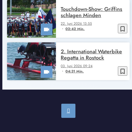
Touchdown-Show: Griffins
schlagen Minden
22. Juni 2026 13:55
bookmark_border
02:42 Min.
2. International Waterbike
Regatta in Rostock
03. Juni 2026 09:24
bookmark_border
04:31 Min.