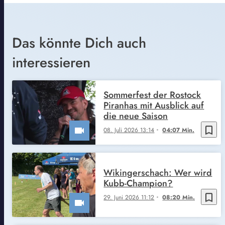
Das könnte Dich auch
interessieren
Sommerfest der Rostock
Piranhas mit Ausblick auf
die neue Saison
bookmark_border
08. Juli 2026 13:14
04:07 Min.
Wikingerschach: Wer wird
Kubb-Champion?
bookmark_border
29. Juni 2026 11:12
08:20 Min.