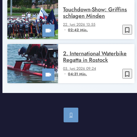
Touchdown-Show: Griffins
schlagen Minden
22. Juni 2026 13:55
bookmark_border
02:42 Min.
2. International Waterbike
Regatta in Rostock
03. Juni 2026 09:24
bookmark_border
04:31 Min.