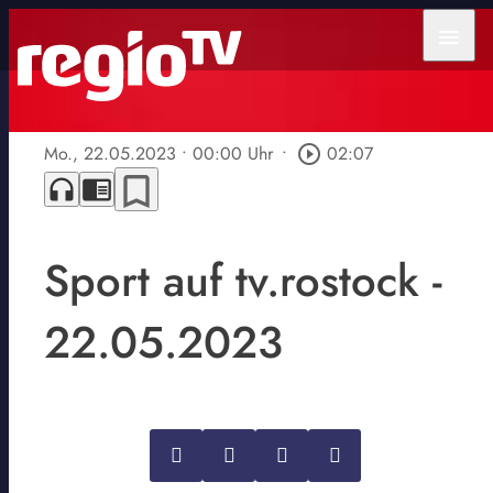
menu
Mo., 22.05.2023
• 00:00 Uhr
•
play_circle_outline
02:07
bookmark_border
headphones
chrome_reader_mode
Sport auf tv.rostock -
22.05.2023