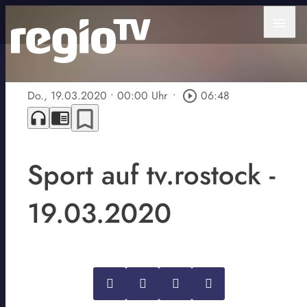
menu
Do., 19.03.2020
• 00:00 Uhr
•
play_circle_outline
06:48
bookmark_border
headphones
chrome_reader_mode
Sport auf tv.rostock -
19.03.2020