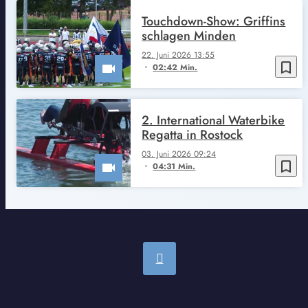
Touchdown-Show: Griffins
schlagen Minden
22. Juni 2026 13:55
bookmark_border
02:42 Min.
2. International Waterbike
Regatta in Rostock
03. Juni 2026 09:24
bookmark_border
04:31 Min.