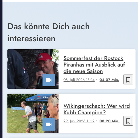
Das könnte Dich auch
interessieren
Sommerfest der Rostock
Piranhas mit Ausblick auf
die neue Saison
bookmark_border
08. Juli 2026 13:14
04:07 Min.
Wikingerschach: Wer wird
Kubb-Champion?
bookmark_border
29. Juni 2026 11:12
08:20 Min.