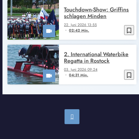
Touchdown-Show: Griffins
schlagen Minden
22. Juni 2026 13:55
bookmark_border
02:42 Min.
2. International Waterbike
Regatta in Rostock
03. Juni 2026 09:24
bookmark_border
04:31 Min.