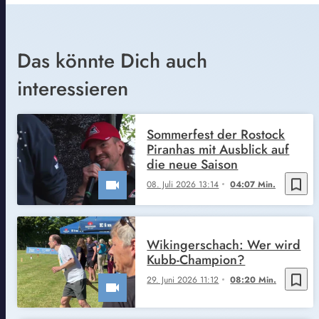
Das könnte Dich auch
interessieren
Sommerfest der Rostock
Piranhas mit Ausblick auf
die neue Saison
bookmark_border
08. Juli 2026 13:14
04:07 Min.
Wikingerschach: Wer wird
Kubb-Champion?
bookmark_border
29. Juni 2026 11:12
08:20 Min.