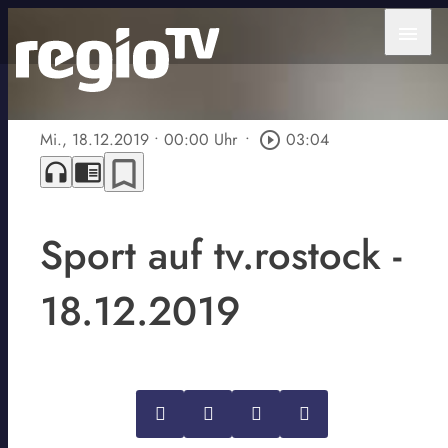
menu
Mi., 18.12.2019
• 00:00 Uhr
•
play_circle_outline
03:04
bookmark_border
headphones
chrome_reader_mode
Sport auf tv.rostock -
18.12.2019