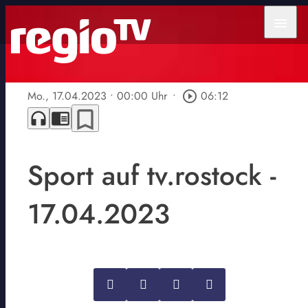
menu
Mo., 17.04.2023
• 00:00 Uhr
•
play_circle_outline
06:12
bookmark_border
headphones
chrome_reader_mode
Sport auf tv.rostock -
17.04.2023