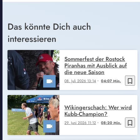
Das könnte Dich auch
interessieren
Sommerfest der Rostock
Piranhas mit Ausblick auf
die neue Saison
bookmark_border
08. Juli 2026 13:14
04:07 Min.
Wikingerschach: Wer wird
Kubb-Champion?
bookmark_border
29. Juni 2026 11:12
08:20 Min.