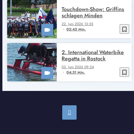
Touchdown-Show: Griffins
schlagen Minden
22. Juni 2026 13:55
bookmark_border
02:42 Min.
2. International Waterbike
Regatta in Rostock
03. Juni 2026 09:24
bookmark_border
04:31 Min.