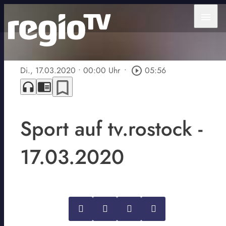
menu
Di., 17.03.2020
• 00:00 Uhr
•
play_circle_outline
05:56
bookmark_border
headphones
chrome_reader_mode
Sport auf tv.rostock -
17.03.2020