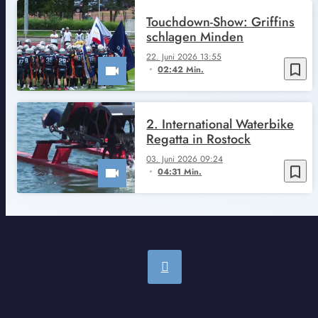
Touchdown-Show: Griffins
schlagen Minden
22. Juni 2026 13:55
bookmark_border
02:42 Min.
2. International Waterbike
Regatta in Rostock
03. Juni 2026 09:24
bookmark_border
04:31 Min.