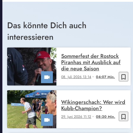
Das könnte Dich auch
interessieren
Sommerfest der Rostock
Piranhas mit Ausblick auf
die neue Saison
bookmark_border
08. Juli 2026 13:14
04:07 Min.
Wikingerschach: Wer wird
Kubb-Champion?
bookmark_border
29. Juni 2026 11:12
08:20 Min.