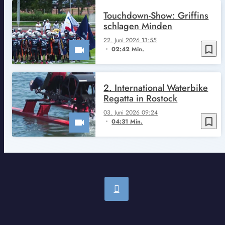
Touchdown-Show: Griffins
schlagen Minden
22. Juni 2026 13:55
bookmark_border
02:42 Min.
2. International Waterbike
Regatta in Rostock
03. Juni 2026 09:24
bookmark_border
04:31 Min.