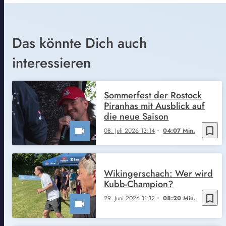
Das könnte Dich auch
interessieren
Sommerfest der Rostock
Piranhas mit Ausblick auf
die neue Saison
bookmark_border
08. Juli 2026 13:14
04:07 Min.
Wikingerschach: Wer wird
Kubb-Champion?
bookmark_border
29. Juni 2026 11:12
08:20 Min.