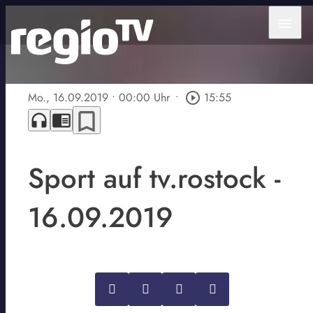
menu
Mo., 16.09.2019
• 00:00 Uhr
•
play_circle_outline
15:55
bookmark_border
headphones
chrome_reader_mode
Sport auf tv.rostock -
16.09.2019