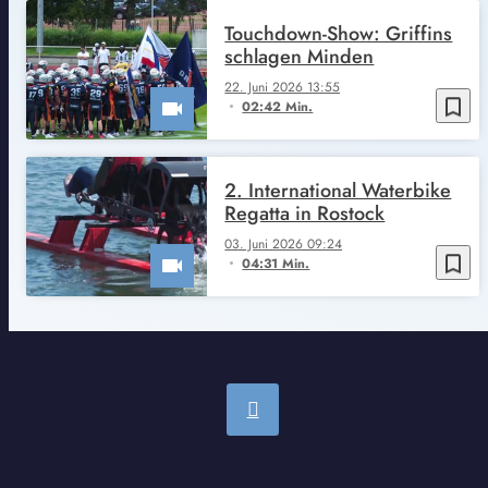
Touchdown-Show: Griffins
schlagen Minden
22. Juni 2026 13:55
bookmark_border
02:42 Min.
2. International Waterbike
Regatta in Rostock
03. Juni 2026 09:24
bookmark_border
04:31 Min.