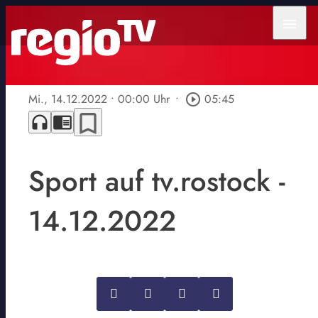
menu
Mi., 14.12.2022
• 00:00 Uhr
•
play_circle_outline
05:45
bookmark_border
headphones
chrome_reader_mode
Sport auf tv.rostock -
14.12.2022