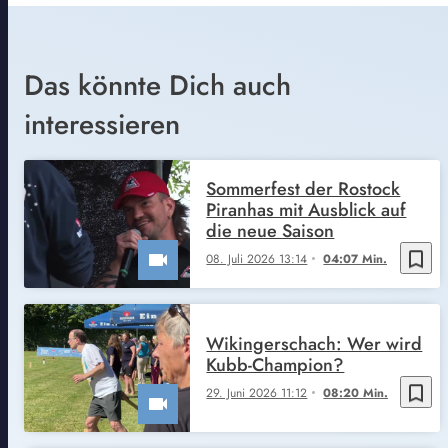
Das könnte Dich auch
interessieren
Sommerfest der Rostock
Piranhas mit Ausblick auf
die neue Saison
bookmark_border
08. Juli 2026 13:14
04:07 Min.
Wikingerschach: Wer wird
Kubb-Champion?
bookmark_border
29. Juni 2026 11:12
08:20 Min.