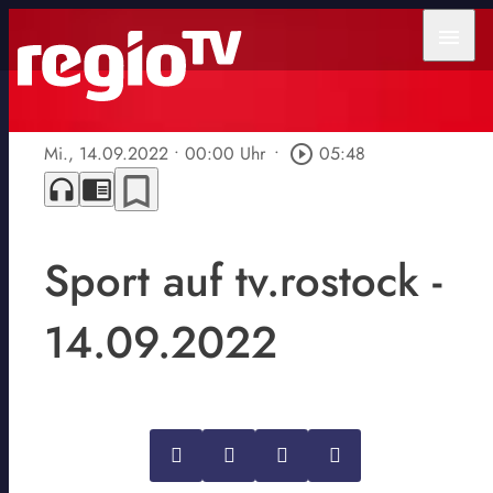
menu
Mi., 14.09.2022
• 00:00 Uhr
•
play_circle_outline
05:48
bookmark_border
headphones
chrome_reader_mode
Sport auf tv.rostock -
14.09.2022