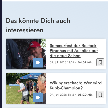
Das könnte Dich auch
interessieren
Sommerfest der Rostock
Piranhas mit Ausblick auf
die neue Saison
bookmark_border
08. Juli 2026 13:14
04:07 Min.
Wikingerschach: Wer wird
Kubb-Champion?
bookmark_border
29. Juni 2026 11:12
08:20 Min.