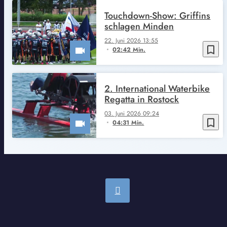
Touchdown-Show: Griffins
schlagen Minden
22. Juni 2026 13:55
bookmark_border
02:42 Min.
2. International Waterbike
Regatta in Rostock
03. Juni 2026 09:24
bookmark_border
04:31 Min.