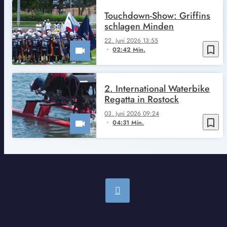
Touchdown-Show: Griffins
schlagen Minden
22. Juni 2026 13:55
bookmark_border
02:42 Min.
2. International Waterbike
Regatta in Rostock
03. Juni 2026 09:24
bookmark_border
04:31 Min.