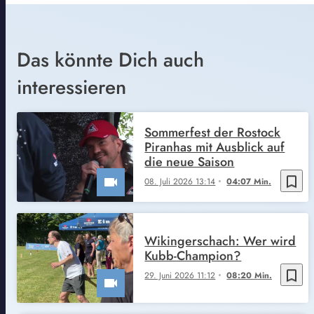
Das könnte Dich auch
interessieren
Sommerfest der Rostock
Piranhas mit Ausblick auf
die neue Saison
bookmark_border
08. Juli 2026 13:14
04:07 Min.
Wikingerschach: Wer wird
Kubb-Champion?
bookmark_border
29. Juni 2026 11:12
08:20 Min.