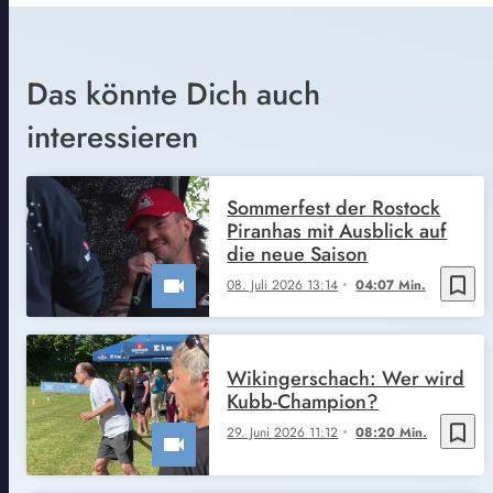
Das könnte Dich auch
interessieren
Sommerfest der Rostock
Piranhas mit Ausblick auf
die neue Saison
bookmark_border
08. Juli 2026 13:14
04:07 Min.
Wikingerschach: Wer wird
Kubb-Champion?
bookmark_border
29. Juni 2026 11:12
08:20 Min.