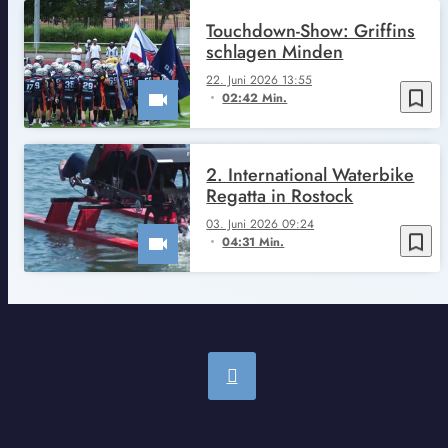
Touchdown-Show: Griffins
schlagen Minden
22. Juni 2026 13:55
bookmark_border
02:42 Min.
2. International Waterbike
Regatta in Rostock
03. Juni 2026 09:24
bookmark_border
04:31 Min.