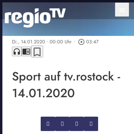
menu
Di., 14.01.2020
• 00:00 Uhr
•
play_circle_outline
03:47
bookmark_border
headphones
chrome_reader_mode
Sport auf tv.rostock -
14.01.2020