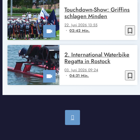
Touchdown-Show: Griffins
schlagen Minden
22. Juni 2026 13:55
bookmark_border
02:42 Min.
2. International Waterbike
Regatta in Rostock
03. Juni 2026 09:24
bookmark_border
04:31 Min.