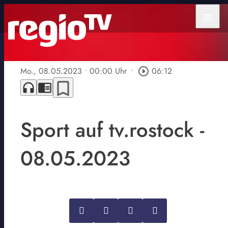
menu
Mo., 08.05.2023
• 00:00 Uhr
•
play_circle_outline
06:12
bookmark_border
headphones
chrome_reader_mode
Sport auf tv.rostock -
08.05.2023