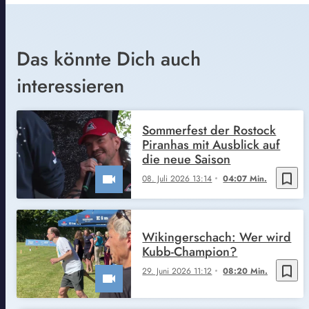
Das könnte Dich auch
interessieren
Sommerfest der Rostock
Piranhas mit Ausblick auf
die neue Saison
bookmark_border
08. Juli 2026 13:14
04:07 Min.
Wikingerschach: Wer wird
Kubb-Champion?
bookmark_border
29. Juni 2026 11:12
08:20 Min.