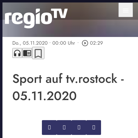
menu
Do., 05.11.2020
• 00:00 Uhr
•
play_circle_outline
02:29
bookmark_border
headphones
chrome_reader_mode
Sport auf tv.rostock -
05.11.2020