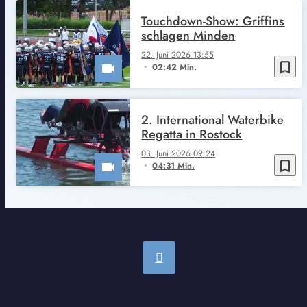
Touchdown-Show: Griffins
schlagen Minden
22. Juni 2026 13:55
bookmark_border
02:42 Min.
2. International Waterbike
Regatta in Rostock
03. Juni 2026 09:24
bookmark_border
04:31 Min.