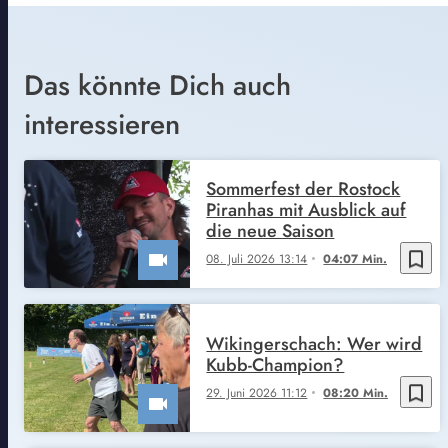
Das könnte Dich auch
interessieren
Sommerfest der Rostock
Piranhas mit Ausblick auf
die neue Saison
bookmark_border
08. Juli 2026 13:14
04:07 Min.
Wikingerschach: Wer wird
Kubb-Champion?
bookmark_border
29. Juni 2026 11:12
08:20 Min.