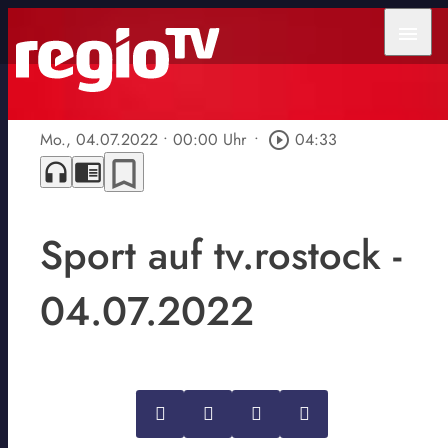
menu
Mo., 04.07.2022
• 00:00 Uhr
•
play_circle_outline
04:33
bookmark_border
headphones
chrome_reader_mode
Sport auf tv.rostock -
04.07.2022