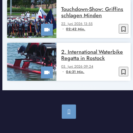
Touchdown-Show: Griffins
schlagen Minden
22. Juni 2026 13:55
bookmark_border
02:42 Min.
2. International Waterbike
Regatta in Rostock
03. Juni 2026 09:24
bookmark_border
04:31 Min.