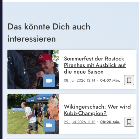
Das könnte Dich auch
interessieren
Sommerfest der Rostock
Piranhas mit Ausblick auf
die neue Saison
bookmark_border
08. Juli 2026 13:14
04:07 Min.
Wikingerschach: Wer wird
Kubb-Champion?
bookmark_border
29. Juni 2026 11:12
08:20 Min.