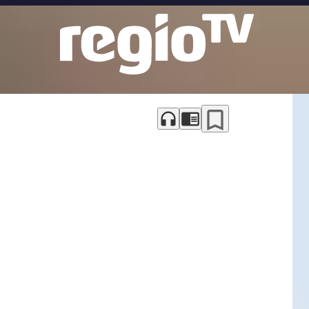
bookmark_border
headphones
chrome_reader_mode