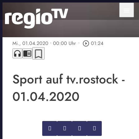
menu
Mi., 01.04.2020
• 00:00 Uhr
•
play_circle_outline
01:24
bookmark_border
headphones
chrome_reader_mode
Sport auf tv.rostock -
01.04.2020