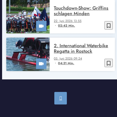
Touchdown-Show: Griffins
schlagen Minden
22. Juni 2026 13:55
bookmark_border
02:42 Min.
2. International Waterbike
Regatta in Rostock
03. Juni 2026 09:24
bookmark_border
04:31 Min.