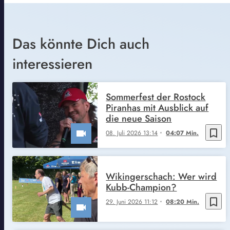
Das könnte Dich auch
interessieren
Sommerfest der Rostock
Piranhas mit Ausblick auf
die neue Saison
bookmark_border
08. Juli 2026 13:14
04:07 Min.
Wikingerschach: Wer wird
Kubb-Champion?
bookmark_border
29. Juni 2026 11:12
08:20 Min.