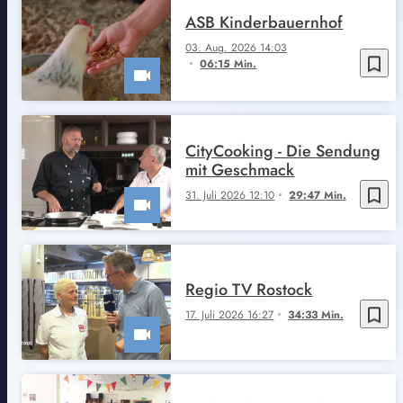
ASB Kinderbauernhof
03. Aug. 2026 14:03
bookmark_border
06:15 Min.
CityCooking - Die Sendung
mit Geschmack
bookmark_border
31. Juli 2026 12:10
29:47 Min.
Regio TV Rostock
bookmark_border
17. Juli 2026 16:27
34:33 Min.