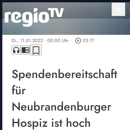
menu
Di., 11.01.2022
• 00:00 Uhr
•
play_circle_outline
02:17
bookmark_border
headphones
chrome_reader_mode
Spendenbereitschaft
für
Neubrandenburger
Hospiz ist hoch