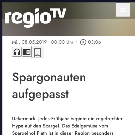
menu
Mi., 08.05.2019
• 00:00 Uhr
•
play_circle_outline
03:06
bookmark_border
headphones
chrome_reader_mode
Spargonauten
aufgepasst
Uckermark. Jedes Frühjahr beginnt ein regelrechter
Hype auf den Spargel. Das Edelgemüse vom
Spargelhof Plath ist in dieser Region besonders