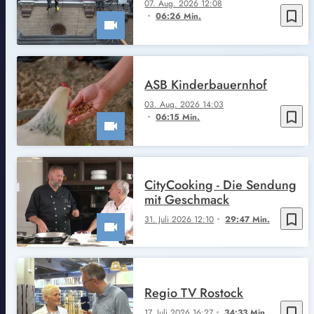
07. Aug. 2026 12:08
bookmark_border
06:26 Min.
ASB Kinderbauernhof
03. Aug. 2026 14:03
bookmark_border
06:15 Min.
CityCooking - Die Sendung
mit Geschmack
bookmark_border
31. Juli 2026 12:10
29:47 Min.
Regio TV Rostock
bookmark_border
17. Juli 2026 16:27
34:33 Min.