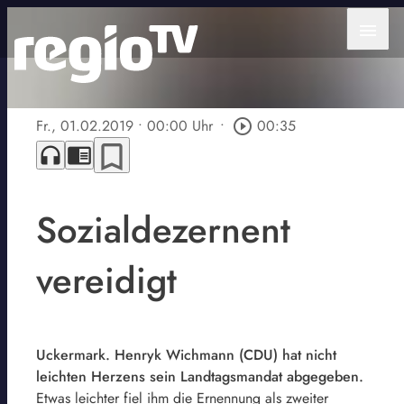
menu
Fr., 01.02.2019
• 00:00 Uhr
•
play_circle_outline
00:35
bookmark_border
headphones
chrome_reader_mode
Sozialdezernent
vereidigt
Uckermark. Henryk Wichmann (CDU) hat nicht
leichten Herzens sein Landtagsmandat abgegeben.
Etwas leichter fiel ihm die Ernennung als zweiter