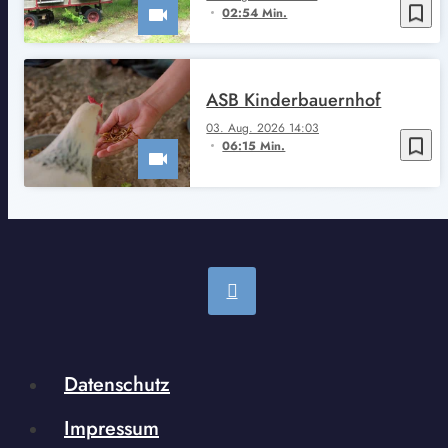
bookmark_border
02:54 Min.
ASB Kinderbauernhof
03. Aug. 2026 14:03
bookmark_border
06:15 Min.
Datenschutz
Impressum