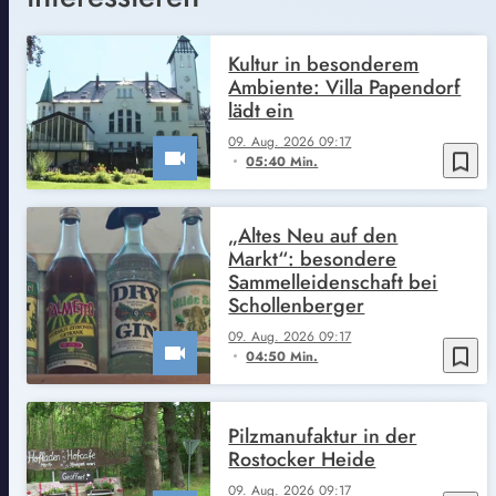
Kultur in besonderem
Ambiente: Villa Papendorf
lädt ein
09. Aug. 2026 09:17
bookmark_border
05:40 Min.
„Altes Neu auf den
Markt“: besondere
Sammelleidenschaft bei
Schollenberger
09. Aug. 2026 09:17
bookmark_border
04:50 Min.
Pilzmanufaktur in der
Rostocker Heide
09. Aug. 2026 09:17