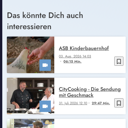
Das könnte Dich auch
interessieren
ASB Kinderbauernhof
03. Aug. 2026 14:03
bookmark_border
06:15 Min.
CityCooking - Die Sendung
mit Geschmack
bookmark_border
31. Juli 2026 12:10
29:47 Min.