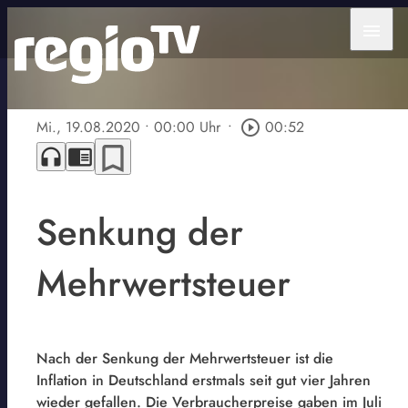
menu
Mi., 19.08.2020
• 00:00 Uhr
•
play_circle_outline
00:52
bookmark_border
headphones
chrome_reader_mode
Senkung der
Mehrwertsteuer
Nach der Senkung der Mehrwertsteuer ist die
Inflation in Deutschland erstmals seit gut vier Jahren
wieder gefallen. Die Verbraucherpreise gaben im Juli