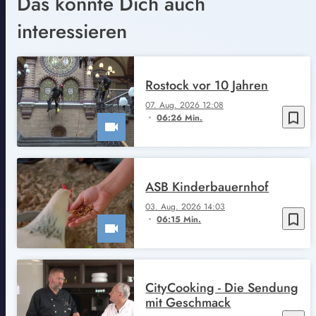
Das könnte Dich auch
interessieren
Rostock vor 10 Jahren
07. Aug. 2026 12:08
bookmark_border
06:26 Min.
ASB Kinderbauernhof
03. Aug. 2026 14:03
bookmark_border
06:15 Min.
CityCooking - Die Sendung
mit Geschmack