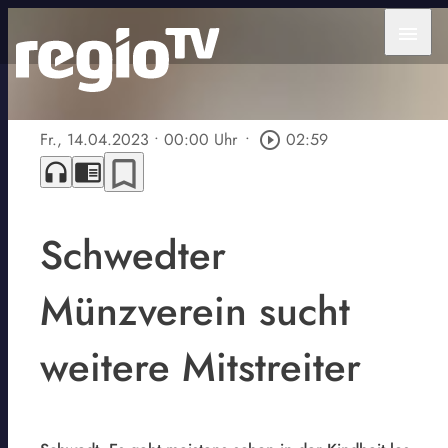
menu
Fr., 14.04.2023
• 00:00 Uhr
•
play_circle_outline
02:59
bookmark_border
headphones
chrome_reader_mode
Schwedter
Münzverein sucht
weitere Mitstreiter