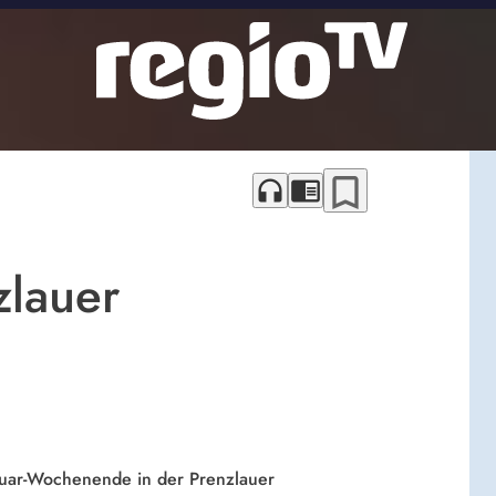
bookmark_border
headphones
chrome_reader_mode
zlauer
ruar-Wochenende in der Prenzlauer