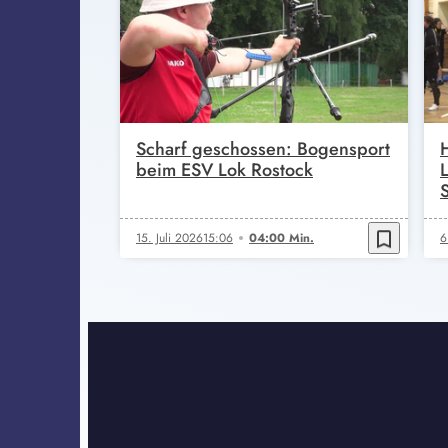
Scharf geschossen: Bogensport
beim ESV Lok Rostock
bookmark_border
15. Juli 2026
15:06
04:00 Min.
6