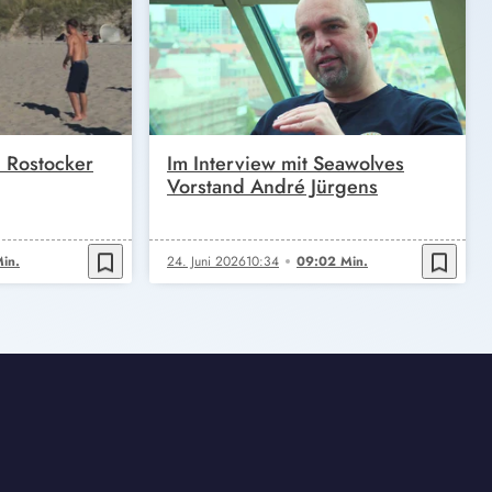
n Rostocker
Im Interview mit Seawolves
Vorstand André Jürgens
bookmark_border
bookmark_border
in.
24. Juni 2026
10:34
09:02 Min.