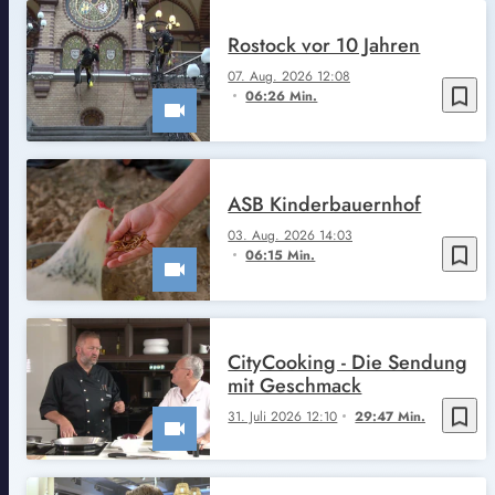
Rostock vor 10 Jahren
07. Aug. 2026 12:08
bookmark_border
06:26 Min.
ASB Kinderbauernhof
03. Aug. 2026 14:03
bookmark_border
06:15 Min.
CityCooking - Die Sendung
mit Geschmack
bookmark_border
31. Juli 2026 12:10
29:47 Min.