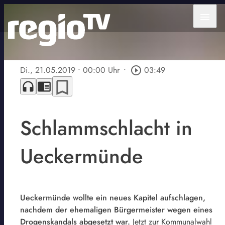
menu
Di., 21.05.2019
• 00:00 Uhr
•
play_circle_outline
03:49
bookmark_border
headphones
chrome_reader_mode
Schlammschlacht in
Ueckermünde
Ueckermünde wollte ein neues Kapitel aufschlagen,
nachdem der ehemaligen Bürgermeister wegen eines
Drogenskandals abgesetzt war.
Jetzt zur Kommunalwahl