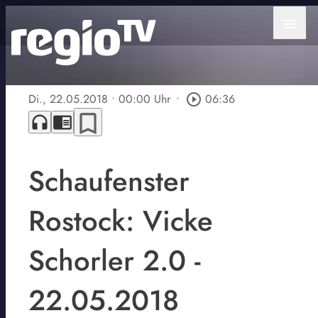
menu
Di., 22.05.2018
• 00:00 Uhr
•
play_circle_outline
06:36
bookmark_border
headphones
chrome_reader_mode
Schaufenster
Rostock: Vicke
Schorler 2.0 -
22.05.2018