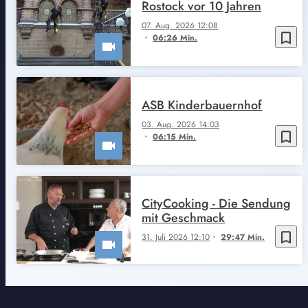
Rostock vor 10 Jahren
07. Aug. 2026 12:08
bookmark_border
06:26 Min.
ASB Kinderbauernhof
03. Aug. 2026 14:03
bookmark_border
06:15 Min.
CityCooking - Die Sendung
mit Geschmack
bookmark_border
31. Juli 2026 12:10
29:47 Min.