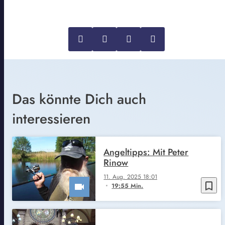
Das könnte Dich auch
interessieren
Angeltipps: Mit Peter
Rinow
11. Aug. 2025 18:01
bookmark_border
19:55 Min.